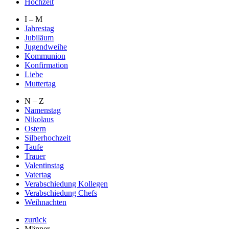
Hochzeit
I – M
Jahrestag
Jubiläum
Jugendweihe
Kommunion
Konfirmation
Liebe
Muttertag
N – Z
Namenstag
Nikolaus
Ostern
Silberhochzeit
Taufe
Trauer
Valentinstag
Vatertag
Verabschiedung Kollegen
Verabschiedung Chefs
Weihnachten
zurück
Männer