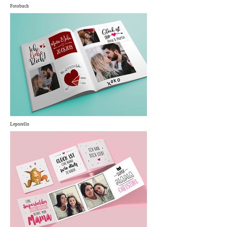
Fotobuch
Leporello