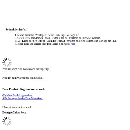
So funktioniert's:
Suche dir unter "Vorlagen" deine Lieblings-Vorlage aus.
Gestalte sie mit deinen Fotos, Texten oder mit Mustern aus unserer Galerie.
Mit Klick auf den Button "Zum Download" erhältst du deine kostenlose Vorlage als PDF.
Ideen rund um unsere Free Printables findest du
hier
Produkt wird zum Warenkorb hinzugefügt
Produkt zum Warenkorb hinzugefügt
Dein Produkt liegt im Warenkorb.
Gleiches Produkt gestalten
Alle Fotogeschenke
Zum Warenkorb
Überprüfe deine Auswahl
Dein gewähltes Foto