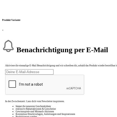
Produkt Variante
×
Benachrichtigung per E-Mail
Aktiviere die einmalige E-Mail Benachrichtigung und wir schreiben dir, sobald das Produkt wieder bestellbar is
In der Zwischenzeit: Lass dich vom Newsletter inspirieren.
Immer die neuesten Geschenkideen
exklusive Rabattaktionen & Gutscheine
Gewinnspiele und Mitmach-Aktionen
Kostenlose Druckvorlagen, Anleitungen und Inspirationen
Produkttester werden