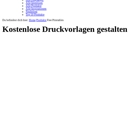
Alle Empfänger
Alle Interessen
Alle Produkte
Alle Inspirationen
Neuheiten
Top 50 Produkte
Du befindest dich hier:
Home
Produkte
Free Printables
Kostenlose Druckvorlagen gestalten