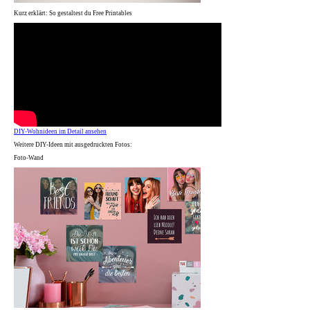
Kurz erklärt: So gestaltest du Free Printables
DIY-Wohnideen im Detail ansehen
Weitere DIY-Ideen mit ausgedruckten Fotos:
Foto-Wand