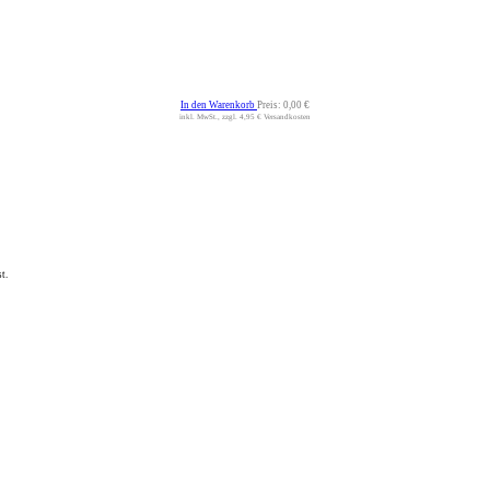
In den Warenkorb
Preis:
0,00 €
inkl. MwSt., zzgl. 4,95 € Versandkosten
t.