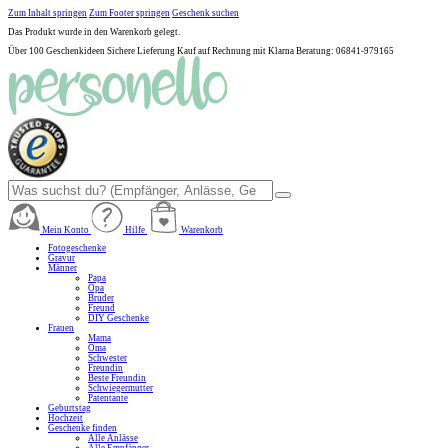
Zum Inhalt springen
Zum Footer springen
Geschenk suchen
Das Produkt wurde in den Warenkorb gelegt.
Über 100 Geschenkideen
Sichere Lieferung
Kauf auf Rechnung mit Klarna
Beratung: 06841-979165
Mein Konto
Hilfe
Warenkorb
Fotogeschenke
Gravur
Männer
Papa
Opa
Bruder
Freund
DIY Geschenke
Frauen
Mama
Oma
Schwester
Freundin
Beste Freundin
Schwiegermutter
Patentante
Geburtstag
Hochzeit
Geschenke finden
Alle Anlässe