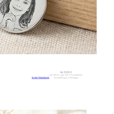
für
29,95 €
inkl. MwSt., zzgl.
4,95 €
Versandkosten
In den Warenkorb
Versandfertig in 2 Werktagen