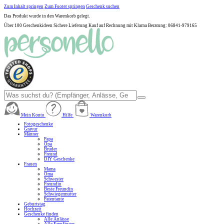
Zum Inhalt springen
Zum Footer springen
Geschenk suchen
Das Produkt wurde in den Warenkorb gelegt.
Über 100 Geschenkideen
Sichere Lieferung
Kauf auf Rechnung mit Klarna
Beratung: 06841-979165
Mein Konto
Hilfe
Warenkorb
Fotogeschenke
Gravur
Männer
Papa
Opa
Bruder
Freund
DIY Geschenke
Frauen
Mama
Oma
Schwester
Freundin
Beste Freundin
Schwiegermutter
Patentante
Geburtstag
Hochzeit
Geschenke finden
Alle Anlässe