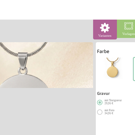
Vorlage
Varianten
Farbe
Gravur
mit Textgravur
29,95 €
mit Foto
34,95 €