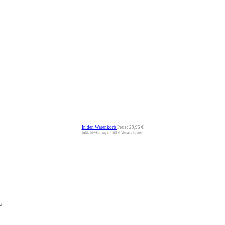
In den Warenkorb
Preis:
29,95 €
inkl. MwSt., zzgl. 4,95 € Versandkosten
t.