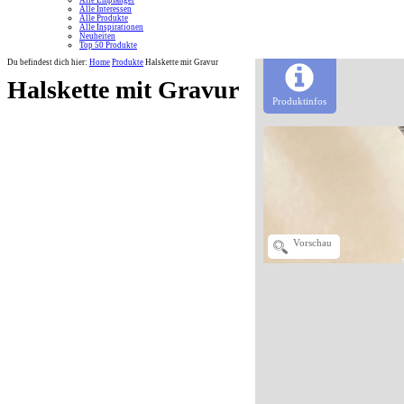
Alle Empfänger
Alle Interessen
Alle Produkte
Alle Inspirationen
Neuheiten
Top 50 Produkte
Du befindest dich hier:
Home
Produkte
Halskette mit Gravur
Halskette mit Gravur
Produktinfos
Vorschau