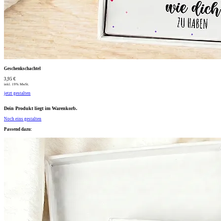
Geschenkschachtel
3,95 €
inkl. 19% MwSt.
jetzt gestalten
Dein Produkt liegt im Warenkorb.
Noch eins gestalten
Passend dazu: