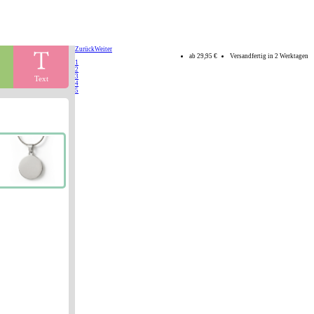
Zurück
Weiter
ab
29,95 €
Versandfertig in 2 Werktagen
1
2
3
n
Text
4
5