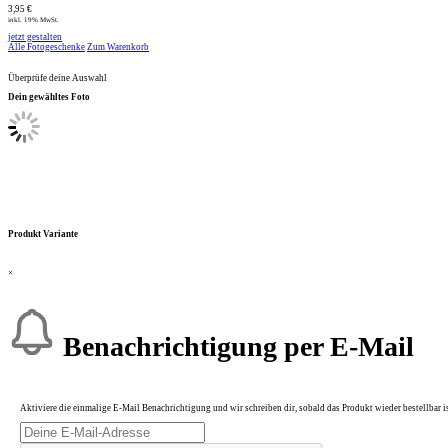
3,95 €
inkl. 19% MwSt.
jetzt gestalten
Alle Fotogeschenke
Zum Warenkorb
Überprüfe deine Auswahl
Dein gewähltes Foto
Produkt Variante
×
Benachrichtigung per E-Mail
Aktiviere die einmalige E-Mail Benachrichtigung und wir schreiben dir, sobald das Produkt wieder bestellbar is