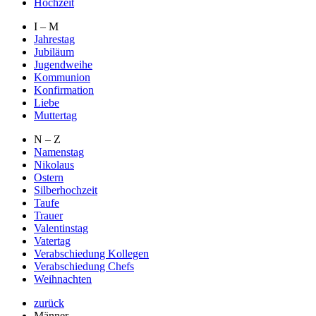
Hochzeit
I – M
Jahrestag
Jubiläum
Jugendweihe
Kommunion
Konfirmation
Liebe
Muttertag
N – Z
Namenstag
Nikolaus
Ostern
Silberhochzeit
Taufe
Trauer
Valentinstag
Vatertag
Verabschiedung Kollegen
Verabschiedung Chefs
Weihnachten
zurück
Männer