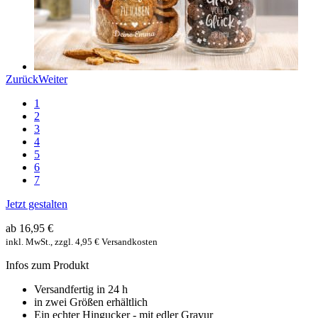
Zurück
Weiter
1
2
3
4
5
6
7
Jetzt gestalten
ab 16,95 €
inkl. MwSt., zzgl. 4,95 € Versandkosten
Infos zum Produkt
Versandfertig in 24 h
in zwei Größen erhältlich
Ein echter Hingucker - mit edler Gravur