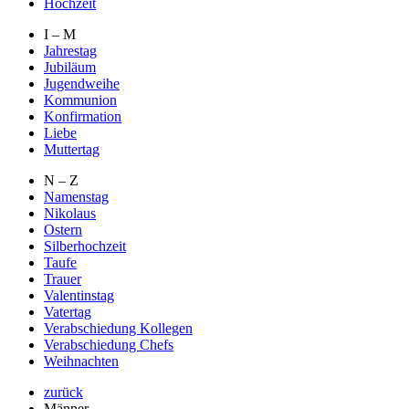
Hochzeit
I – M
Jahrestag
Jubiläum
Jugendweihe
Kommunion
Konfirmation
Liebe
Muttertag
N – Z
Namenstag
Nikolaus
Ostern
Silberhochzeit
Taufe
Trauer
Valentinstag
Vatertag
Verabschiedung Kollegen
Verabschiedung Chefs
Weihnachten
zurück
Männer