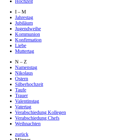
Hochzeit
I – M
Jahrestag
Jubiläum
Jugendweihe
Kommunion
Konfirmation
Liebe
Muttertag
N – Z
Namenstag
Nikolaus
Ostern
Silberhochzeit
Taufe
Trauer
Valentinstag
Vatertag
Verabschiedung Kollegen
Verabschiedung Chefs
Weihnachten
zurück
Männer