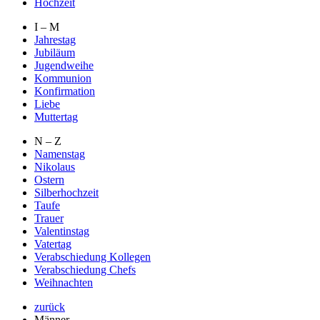
Hochzeit
I – M
Jahrestag
Jubiläum
Jugendweihe
Kommunion
Konfirmation
Liebe
Muttertag
N – Z
Namenstag
Nikolaus
Ostern
Silberhochzeit
Taufe
Trauer
Valentinstag
Vatertag
Verabschiedung Kollegen
Verabschiedung Chefs
Weihnachten
zurück
Männer