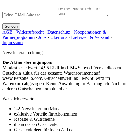
Senden
AGB
·
Widerrufsrecht
·
Datenschutz
·
Kooperationen &
Partnerprogramm
·
Jobs
·
Über uns
·
Lieferzeit & Versand
·
Impressum
Newsletteranmeldung
Die Aktionsbedingungen:
Mindestbestellwert 24,95 EUR inkl. MwSt. exkl. Versandkosten.
Gutschein gültig für das gesamte Warensortiment auf
www.Personello.com. Gutscheinwert inkl. MwSt. wird im
Warenkorb abgezogen. Keine Auszahlung in Bar möglich. Nicht mit
anderen Gutscheinen kombinierbar.
Was dich erwartet
1-2 Newsletter pro Monat
exklusive Vorteile für Abonennten
Rabatte & Gutscheine
die neuesten Geschenke
Geschenkideen für jeden Anlass