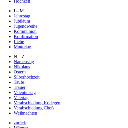
Hochzeit
I – M
Jahrestag
Jubiläum
Jugendweihe
Kommunion
Konfirmation
Liebe
Muttertag
N – Z
Namenstag
Nikolaus
Ostern
Silberhochzeit
Taufe
Trauer
Valentinstag
Vatertag
Verabschiedung Kollegen
Verabschiedung Chefs
Weihnachten
zurück
Männer