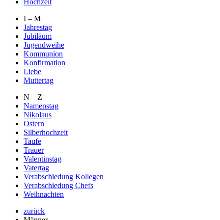
Hochzeit
I – M
Jahrestag
Jubiläum
Jugendweihe
Kommunion
Konfirmation
Liebe
Muttertag
N – Z
Namenstag
Nikolaus
Ostern
Silberhochzeit
Taufe
Trauer
Valentinstag
Vatertag
Verabschiedung Kollegen
Verabschiedung Chefs
Weihnachten
zurück
Männer