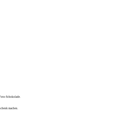
 Foto-Schokolade.
eschenk machen.