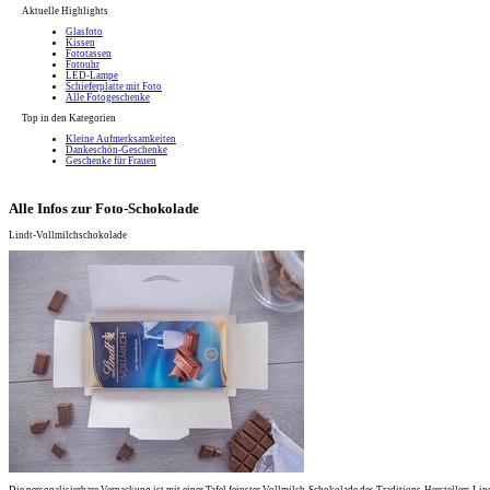
Aktuelle Highlights
Glasfoto
Kissen
Fototassen
Fotouhr
LED-Lampe
Schieferplatte mit Foto
Alle Fotogeschenke
Top in den Kategorien
Kleine Aufmerksamkeiten
Dankeschön-Geschenke
Geschenke für Frauen
Alle Infos zur Foto-Schokolade
Lindt-Vollmilchschokolade
Die personalisierbare Verpackung ist mit einer Tafel feinster Vollmilch-Schokolade des Traditions-Herstellers Lind