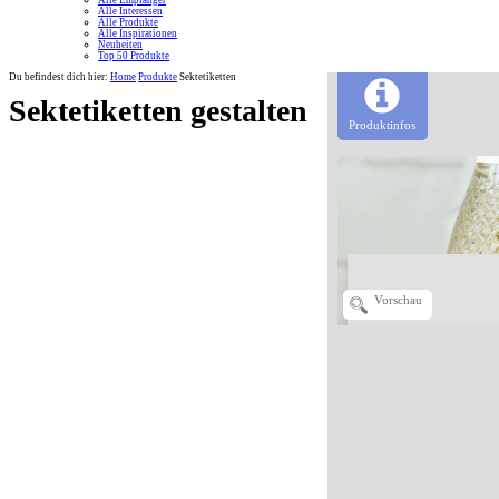
Alle Empfänger
Alle Interessen
Alle Produkte
Alle Inspirationen
Neuheiten
Top 50 Produkte
Du befindest dich hier:
Home
Produkte
Sektetiketten
Sektetiketten gestalten
Produktinfos
Vorschau