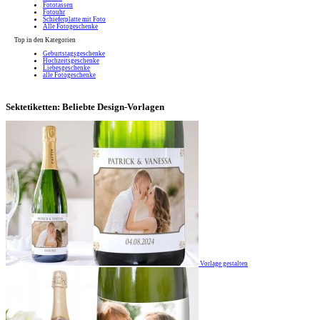
Fototassen
Fotouhr
Schieferplatte mit Foto
Alle Fotogeschenke
Top in den Kategorien
Geburtstagsgeschenke
Hochzeitsgeschenke
Liebesgeschenke
alle Fotogeschenke
Sektetiketten: Beliebte Design-Vorlagen
Vorlage gestalten