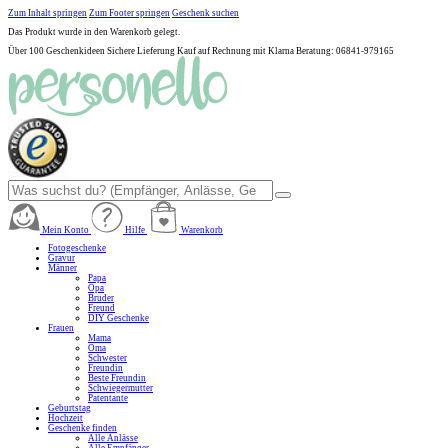
Zum Inhalt springen
Zum Footer springen
Geschenk suchen
Das Produkt wurde in den Warenkorb gelegt.
Über 100 Geschenkideen
Sichere Lieferung
Kauf auf Rechnung mit Klarna
Beratung: 06841-979165
Mein Konto
Hilfe
Warenkorb
Fotogeschenke
Gravur
Männer
Papa
Opa
Bruder
Freund
DIY Geschenke
Frauen
Mama
Oma
Schwester
Freundin
Beste Freundin
Schwiegermutter
Patentante
Geburtstag
Hochzeit
Geschenke finden
Alle Anlässe