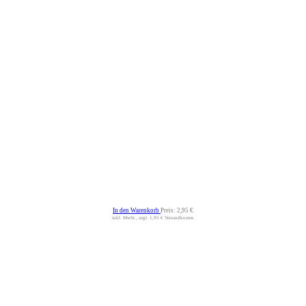
In den Warenkorb
Preis:
2,95 €
inkl. MwSt., zzgl. 1,95 € Versandkosten