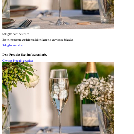
Sektglas dazu bestellen
Bestelle passend zu deinem Sektetikett ein graviertes Sektglas.
Sektglas gestalten
Dein Produkt liegt im Warenkorb.
Gleiches Produkt gestalten