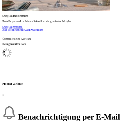
Sektglas dazu bestellen
Bestelle passend zu deinem Sektetikett ein graviertes Sektglas.
Sektglas gestalten
Alle Fotogeschenke
Zum Warenkorb
Überprüfe deine Auswahl
Dein gewähltes Foto
Produkt Variante
×
Benachrichtigung per E-Mail