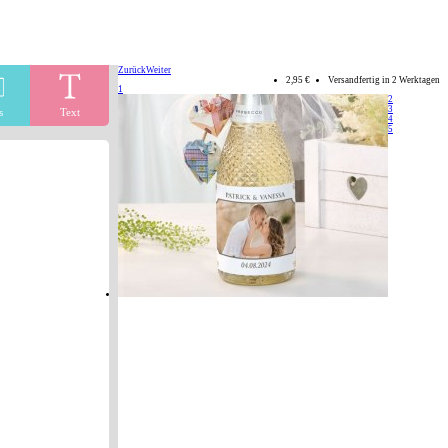
Zurück
Weiter
2,95 €
Versandfertig in 2 Werktagen
1
2
3
s
Text
4
5