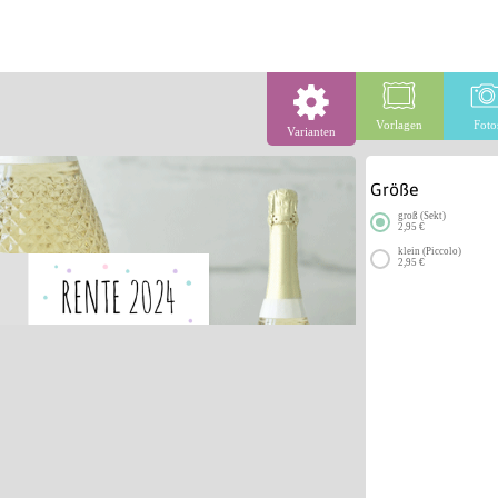
Vorlagen
Foto
Varianten
Größe
groß (Sekt)
2,95 €
klein (Piccolo)
2,95 €