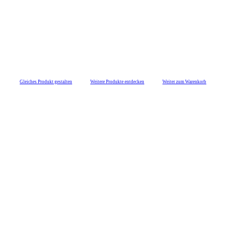
Gleiches Produkt gestalten
Weitere Produkte entdecken
Weiter zum Warenkorb