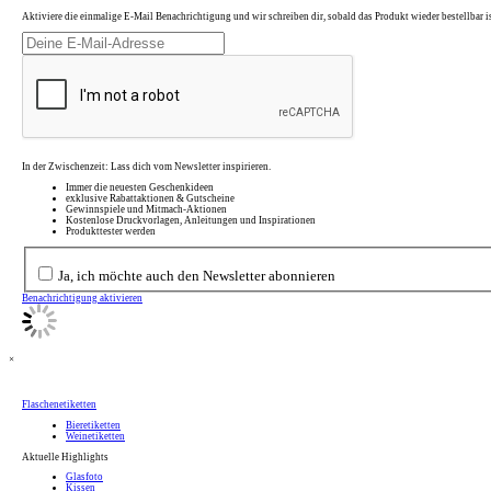
Aktiviere die einmalige E-Mail Benachrichtigung und wir schreiben dir, sobald das Produkt wieder bestellbar is
In der Zwischenzeit: Lass dich vom Newsletter inspirieren.
Immer die neuesten Geschenkideen
exklusive Rabattaktionen & Gutscheine
Gewinnspiele und Mitmach-Aktionen
Kostenlose Druckvorlagen, Anleitungen und Inspirationen
Produkttester werden
Ja, ich möchte auch den Newsletter abonnieren
Benachrichtigung aktivieren
×
Flaschenetiketten
Bieretiketten
Weinetiketten
Aktuelle Highlights
Glasfoto
Kissen