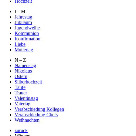
Hochzeit
I – M
Jahrestag
Jubiläum
Jugendweihe
Kommunion
Konfirmation
Liebe
Muttertag
N – Z
Namenstag
Nikolaus
Ostern
Silberhochzeit
Taufe
Trauer
Valentinstag
Vatertag
Verabschiedung Kollegen
Verabschiedung Chefs
Weihnachten
zurück
Männer