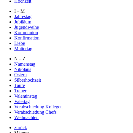
Hochzeit
I – M
Jahrestag
Jubiläum
Jugendweihe
Kommunion
Konfirmation
Liebe
Muttertag
N – Z
Namenstag
Nikolaus
Ostern
Silberhochzeit
Taufe
Trauer
Valentinstag
Vatertag
Verabschiedung Kollegen
Verabschiedung Chefs
Weihnachten
zurück
Männer