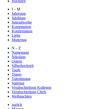
Hochzeit
I – M
Jahrestag
Jubiläum
Jugendweihe
Kommunion
Konfirmation
Liebe
Muttertag
N – Z
Namenstag
Nikolaus
Ostern
Silberhochzeit
Taufe
Trauer
Valentinstag
Vatertag
Verabschiedung Kollegen
Verabschiedung Chefs
Weihnachten
zurück
Männer