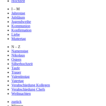
Hochzeit
I – M
Jahrestag
Jubiläum
Jugendweihe
Kommunion
Konfirmation
Liebe
Muttertag
N – Z
Namenstag
Nikolaus
Ostern
Silberhochzeit
Taufe
Trauer
Valentinstag
Vatertag
Verabschiedung Kollegen
Verabschiedung Chefs
Weihnachten
zurück
Männer