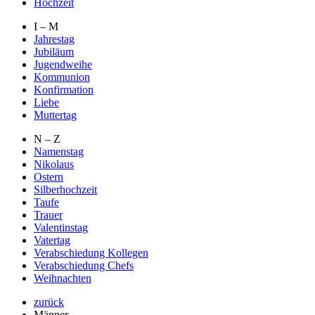
Hochzeit
I – M
Jahrestag
Jubiläum
Jugendweihe
Kommunion
Konfirmation
Liebe
Muttertag
N – Z
Namenstag
Nikolaus
Ostern
Silberhochzeit
Taufe
Trauer
Valentinstag
Vatertag
Verabschiedung Kollegen
Verabschiedung Chefs
Weihnachten
zurück
Männer