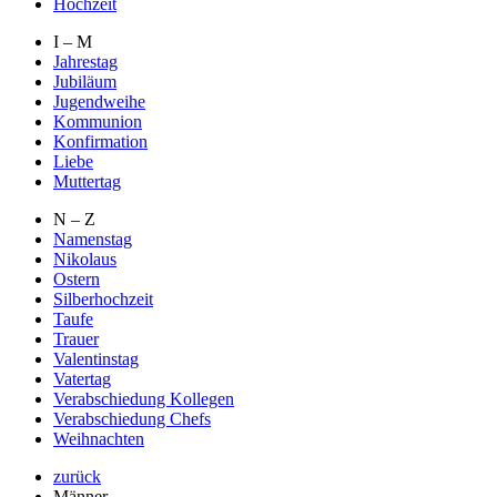
Hochzeit
I – M
Jahrestag
Jubiläum
Jugendweihe
Kommunion
Konfirmation
Liebe
Muttertag
N – Z
Namenstag
Nikolaus
Ostern
Silberhochzeit
Taufe
Trauer
Valentinstag
Vatertag
Verabschiedung Kollegen
Verabschiedung Chefs
Weihnachten
zurück
Männer