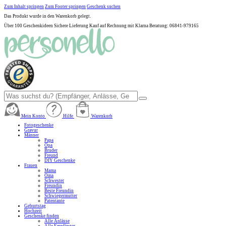
Zum Inhalt springen
Zum Footer springen
Geschenk suchen
Das Produkt wurde in den Warenkorb gelegt.
Über 100 Geschenkideen
Sichere Lieferung
Kauf auf Rechnung mit Klarna
Beratung: 06841-979165
Mein Konto
Hilfe
Warenkorb
Fotogeschenke
Gravur
Männer
Papa
Opa
Bruder
Freund
DIY Geschenke
Frauen
Mama
Oma
Schwester
Freundin
Beste Freundin
Schwiegermutter
Patentante
Geburtstag
Hochzeit
Geschenke finden
Alle Anlässe