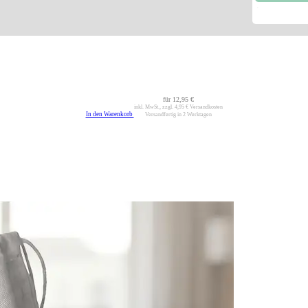
für
12,95 €
inkl. MwSt., zzgl.
4,95 €
Versandkosten
In den Warenkorb
Versandfertig in 2 Werktagen