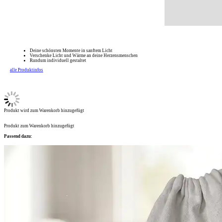
Deine schönsten Momente in sanftem Licht
Verschenke Licht und Wärme an deine Herzensmenschen
Rundum individuell gestaltet
alle Produktinfos
Produkt wird zum Warenkorb hinzugefügt
Produkt zum Warenkorb hinzugefügt
Passend dazu: