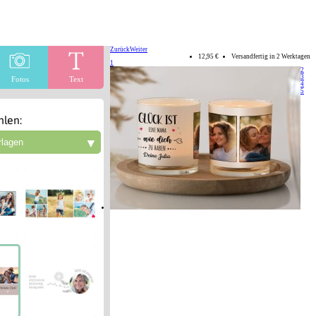
Zurück
Weiter
12,95 €
Versandfertig in 2 Werktagen
1
2
3
Fotos
Text
4
5
len:
▼