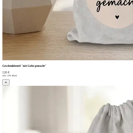
Geschenkbeutel "mit Liebe gemacht"
2,95 €
inkl. 19% MwSt.
+