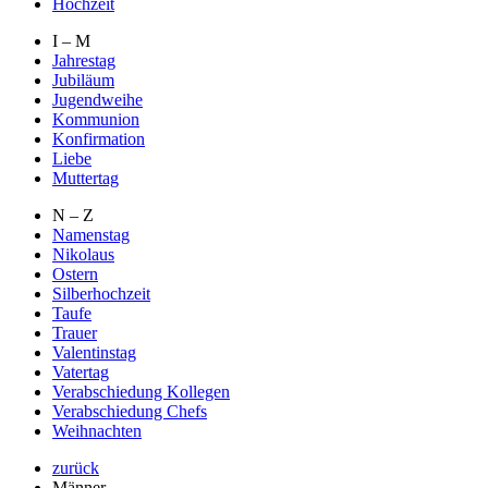
Hochzeit
I – M
Jahrestag
Jubiläum
Jugendweihe
Kommunion
Konfirmation
Liebe
Muttertag
N – Z
Namenstag
Nikolaus
Ostern
Silberhochzeit
Taufe
Trauer
Valentinstag
Vatertag
Verabschiedung Kollegen
Verabschiedung Chefs
Weihnachten
zurück
Männer