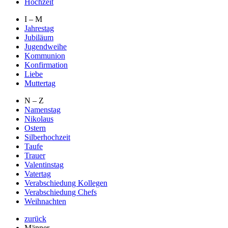
Hochzeit
I – M
Jahrestag
Jubiläum
Jugendweihe
Kommunion
Konfirmation
Liebe
Muttertag
N – Z
Namenstag
Nikolaus
Ostern
Silberhochzeit
Taufe
Trauer
Valentinstag
Vatertag
Verabschiedung Kollegen
Verabschiedung Chefs
Weihnachten
zurück
Männer