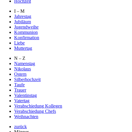
Hochzeit
I – M
Jahrestag
Jubiläum
Jugendweihe
Kommunion
Konfirmation
Liebe
Muttertag
N – Z
Namenstag
Nikolaus
Ostern
Silberhochzeit
Taufe
Trauer
Valentinstag
Vatertag
Verabschiedung Kollegen
Verabschiedung Chefs
Weihnachten
zurück
Männer