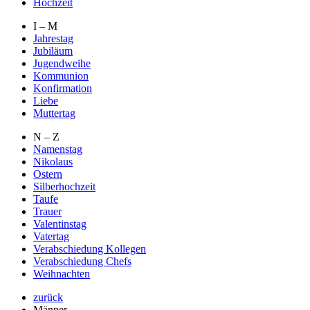
Hochzeit
I – M
Jahrestag
Jubiläum
Jugendweihe
Kommunion
Konfirmation
Liebe
Muttertag
N – Z
Namenstag
Nikolaus
Ostern
Silberhochzeit
Taufe
Trauer
Valentinstag
Vatertag
Verabschiedung Kollegen
Verabschiedung Chefs
Weihnachten
zurück
Männer