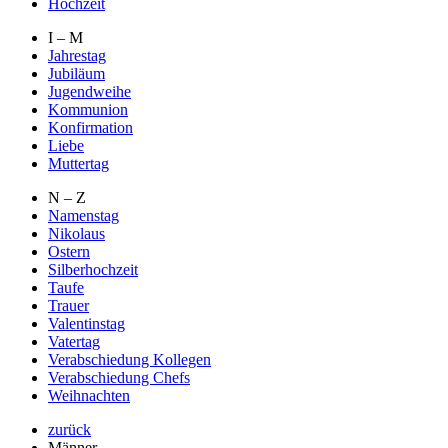
Hochzeit
I – M
Jahrestag
Jubiläum
Jugendweihe
Kommunion
Konfirmation
Liebe
Muttertag
N – Z
Namenstag
Nikolaus
Ostern
Silberhochzeit
Taufe
Trauer
Valentinstag
Vatertag
Verabschiedung Kollegen
Verabschiedung Chefs
Weihnachten
zurück
Männer