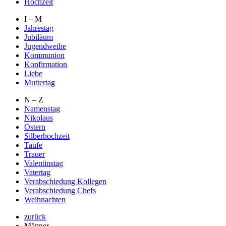
Hochzeit
I – M
Jahrestag
Jubiläum
Jugendweihe
Kommunion
Konfirmation
Liebe
Muttertag
N – Z
Namenstag
Nikolaus
Ostern
Silberhochzeit
Taufe
Trauer
Valentinstag
Vatertag
Verabschiedung Kollegen
Verabschiedung Chefs
Weihnachten
zurück
Männer