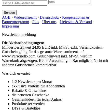
Senden
AGB
·
Widerrufsrecht
·
Datenschutz
·
Kooperationen &
Partnerprogramm
·
Jobs
·
Über uns
·
Lieferzeit & Versand
·
Impressum
Newsletteranmeldung
Die Aktionsbedingungen:
Mindestbestellwert 24,95 EUR inkl. MwSt. exkl. Versandkosten.
Gutschein gültig für das gesamte Warensortiment auf
www.Personello.com. Gutscheinwert inkl. MwSt. wird im
Warenkorb abgezogen. Keine Auszahlung in Bar möglich. Nicht mit
anderen Gutscheinen kombinierbar.
Was dich erwartet
1-2 Newsletter pro Monat
exklusive Vorteile für Abonennten
Rabatte & Gutscheine
die neuesten Geschenke
Geschenkideen für jeden Anlass
Produkttester werden
DIYs & Basteltips