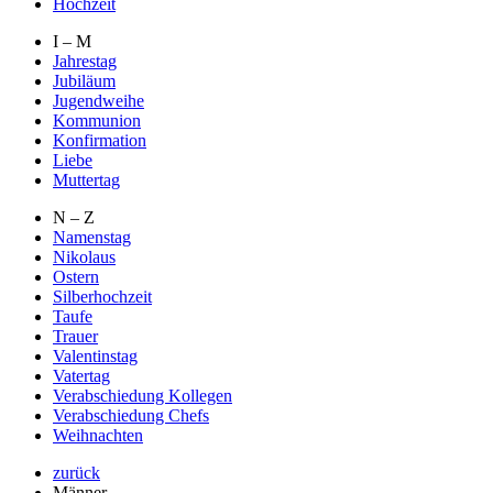
Hochzeit
I – M
Jahrestag
Jubiläum
Jugendweihe
Kommunion
Konfirmation
Liebe
Muttertag
N – Z
Namenstag
Nikolaus
Ostern
Silberhochzeit
Taufe
Trauer
Valentinstag
Vatertag
Verabschiedung Kollegen
Verabschiedung Chefs
Weihnachten
zurück
Männer