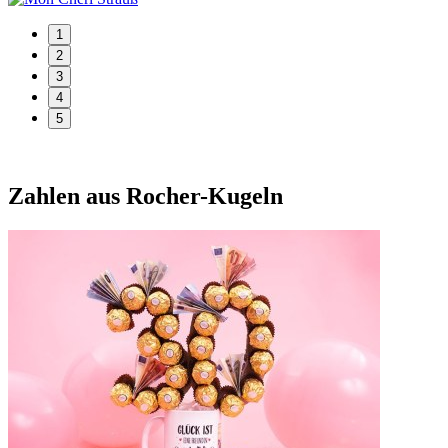
1
2
3
4
5
Zahlen aus Rocher-Kugeln