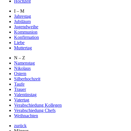
Hochzeit
I – M
Jahrestag
Jubiläum
Jugendweihe
Kommunion
Konfirmation
Liebe
Muttertag
N – Z
Namenstag
Nikolaus
Ostern
Silberhochzeit
Taufe
Trauer
Valentinstag
Vatertag
Verabschiedung Kollegen
Verabschiedung Chefs
Weihnachten
zurück
Männer