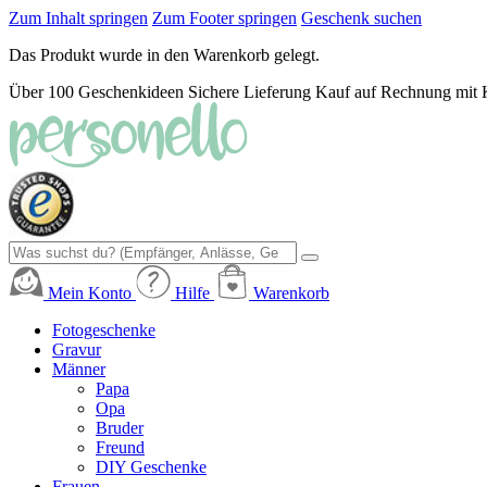
Zum Inhalt springen
Zum Footer springen
Geschenk suchen
Das Produkt wurde in den Warenkorb gelegt.
Über 100 Geschenkideen
Sichere Lieferung
Kauf auf Rechnung mit 
Mein Konto
Hilfe
Warenkorb
Fotogeschenke
Gravur
Männer
Papa
Opa
Bruder
Freund
DIY Geschenke
Frauen