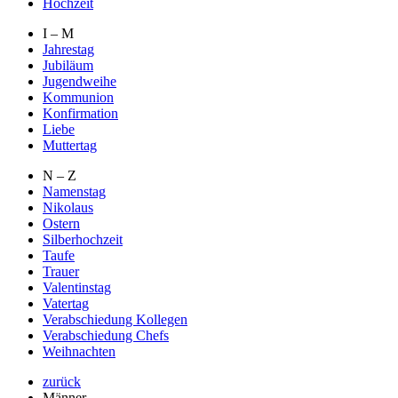
Hochzeit
I – M
Jahrestag
Jubiläum
Jugendweihe
Kommunion
Konfirmation
Liebe
Muttertag
N – Z
Namenstag
Nikolaus
Ostern
Silberhochzeit
Taufe
Trauer
Valentinstag
Vatertag
Verabschiedung Kollegen
Verabschiedung Chefs
Weihnachten
zurück
Männer