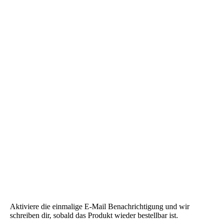
Überprüfe deine Auswahl
Dein gewähltes Foto
Produkt Variante
In den Warenkorb
Preis:
14,95 €
inkl. MwSt., zzgl.
4,95 €
Versandkosten
×
Benachrichtigung
per E-Mail
Aktiviere die einmalige E-Mail Benachrichtigung und wir
schreiben dir, sobald das Produkt wieder bestellbar ist.