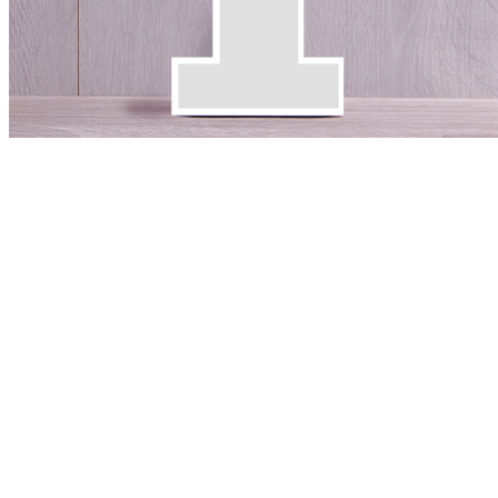
Hochzeit
I – M
Jahrestag
Jubiläum
Jugendweihe
Kommunion
Konfirmation
Liebe
Muttertag
N – Z
Namenstag
Nikolaus
Ostern
Silberhochzeit
Taufe
Trauer
Valentinstag
Vatertag
Verabschiedung Kollegen
Verabschiedung Chefs
Weihnachten
zurück
Männer