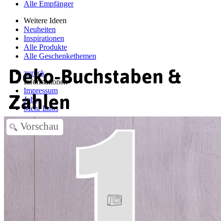
Alle Empfänger
Weitere Ideen
Neuheiten
Inspirationen
Alle Produkte
Alle Geschenkethemen
Deko-Buchstaben &
zurück
Informationen
Impressum
Zahlen
Jobs
Mehr Infos
Vorschau
zurück
A – H
Abschied
Abschied Kindergarten
Abschied Schule
Advent
Danke sagen
Einschulung
Einzug
Geburt
Geburtstag