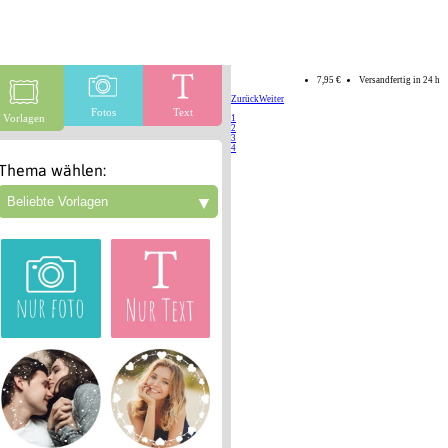
7,95 €
Versandfertig in 24 h
Zurück
Weiter
Fotos
Text
Vorlagen
1
2
3
4
Thema wählen:
▼