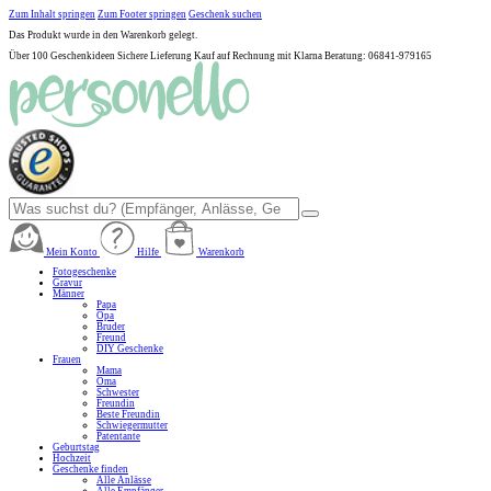
Zum Inhalt springen
Zum Footer springen
Geschenk suchen
Das Produkt wurde in den Warenkorb gelegt.
Über 100 Geschenkideen
Sichere Lieferung
Kauf auf Rechnung mit Klarna
Beratung: 06841-979165
Mein Konto
Hilfe
Warenkorb
Fotogeschenke
Gravur
Männer
Papa
Opa
Bruder
Freund
DIY Geschenke
Frauen
Mama
Oma
Schwester
Freundin
Beste Freundin
Schwiegermutter
Patentante
Geburtstag
Hochzeit
Geschenke finden
Alle Anlässe