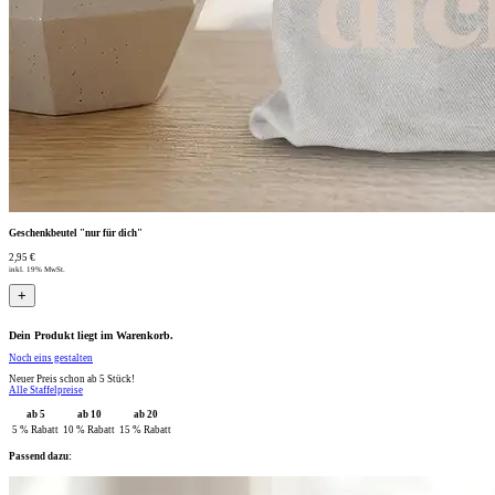
Geschenkbeutel "nur für dich"
2,95 €
inkl. 19% MwSt.
+
Dein Produkt liegt im Warenkorb.
Noch eins gestalten
Neuer Preis schon ab 5 Stück!
Alle Staffelpreise
ab 5
ab 10
ab 20
5 % Rabatt
10 % Rabatt
15 % Rabatt
Passend dazu: