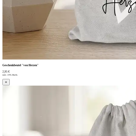
Geschenkbeutel "von Herzen"
2,95 €
inkl. 19% MwSt.
+