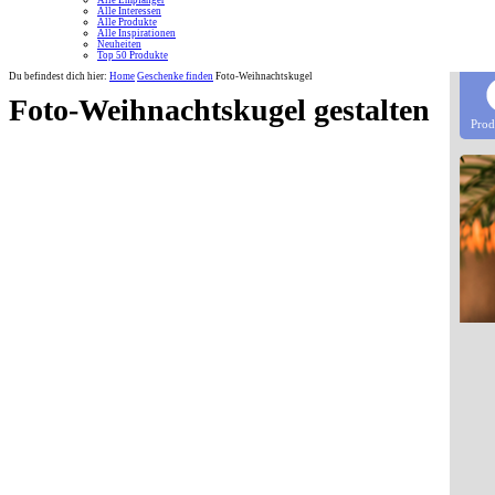
Alle Empfänger
Alle Interessen
Alle Produkte
Alle Inspirationen
Neuheiten
Top 50 Produkte
Du befindest dich hier:
Home
Geschenke finden
Foto-Weihnachtskugel
Foto-Weihnachtskugel gestalten
Prod