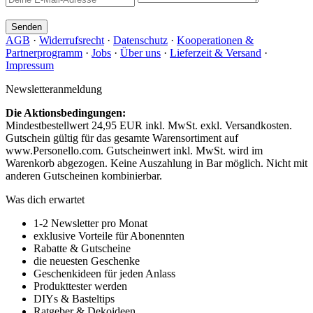
Senden
AGB
·
Widerrufsrecht
·
Datenschutz
·
Kooperationen &
Partnerprogramm
·
Jobs
·
Über uns
·
Lieferzeit & Versand
·
Impressum
Newsletteranmeldung
Die Aktionsbedingungen:
Mindestbestellwert 24,95 EUR inkl. MwSt. exkl. Versandkosten.
Gutschein gültig für das gesamte Warensortiment auf
www.Personello.com. Gutscheinwert inkl. MwSt. wird im
Warenkorb abgezogen. Keine Auszahlung in Bar möglich. Nicht mit
anderen Gutscheinen kombinierbar.
Was dich erwartet
1-2 Newsletter pro Monat
exklusive Vorteile für Abonennten
Rabatte & Gutscheine
die neuesten Geschenke
Geschenkideen für jeden Anlass
Produkttester werden
DIYs & Basteltips
Ratgeber & Dekoideen