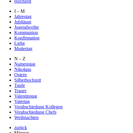
Hochzeit
I – M
Jahrestag
Jubiläum
Jugendweihe
Kommunion
Konfirmation
Liebe
Muttertag
N – Z
Namenstag
Nikolaus
Ostern
Silberhochzeit
Taufe
Trauer
Valentinstag
Vatertag
Verabschiedung Kollegen
Verabschiedung Chefs
Weihnachten
zurück
Männer