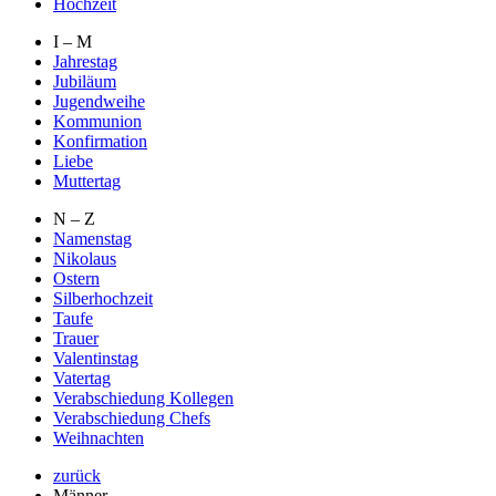
Hochzeit
I – M
Jahrestag
Jubiläum
Jugendweihe
Kommunion
Konfirmation
Liebe
Muttertag
N – Z
Namenstag
Nikolaus
Ostern
Silberhochzeit
Taufe
Trauer
Valentinstag
Vatertag
Verabschiedung Kollegen
Verabschiedung Chefs
Weihnachten
zurück
Männer