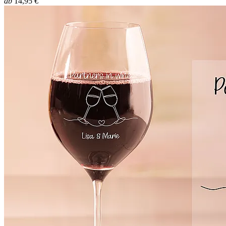
ab
14,95 €