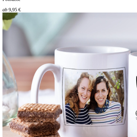
ab
9,95 €