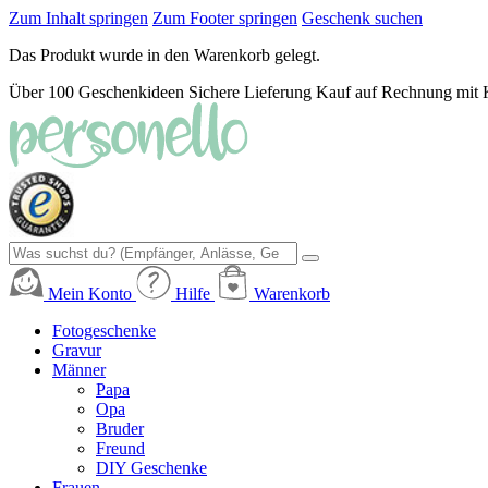
Zum Inhalt springen
Zum Footer springen
Geschenk suchen
Das Produkt wurde in den Warenkorb gelegt.
Über 100 Geschenkideen
Sichere Lieferung
Kauf auf Rechnung mit 
Mein Konto
Hilfe
Warenkorb
Fotogeschenke
Gravur
Männer
Papa
Opa
Bruder
Freund
DIY Geschenke
Frauen