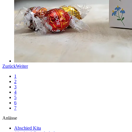
Zurück
Weiter
1
2
3
4
5
6
7
Anlässe
Abschied Kita