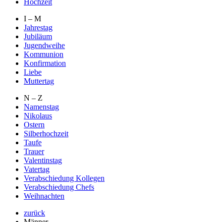
Hochzeit
I – M
Jahrestag
Jubiläum
Jugendweihe
Kommunion
Konfirmation
Liebe
Muttertag
N – Z
Namenstag
Nikolaus
Ostern
Silberhochzeit
Taufe
Trauer
Valentinstag
Vatertag
Verabschiedung Kollegen
Verabschiedung Chefs
Weihnachten
zurück
Männer