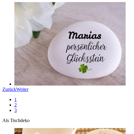
Zurück
Weiter
1
2
3
Als Tischdeko