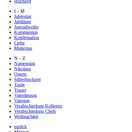
Hochzeit
I – M
Jahrestag
Jubiläum
Jugendweihe
Kommunion
Konfirmation
Liebe
Muttertag
N – Z
Namenstag
Nikolaus
Ostern
Silberhochzeit
Taufe
Trauer
Valentinstag
Vatertag
Verabschiedung Kollegen
Verabschiedung Chefs
Weihnachten
zurück
Männer