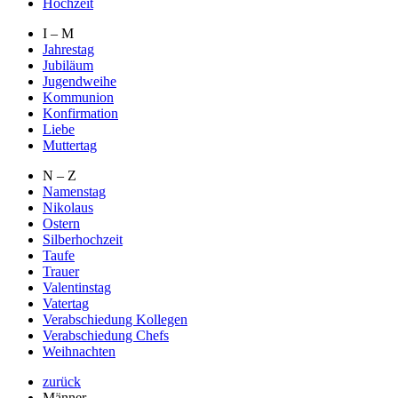
Hochzeit
I – M
Jahrestag
Jubiläum
Jugendweihe
Kommunion
Konfirmation
Liebe
Muttertag
N – Z
Namenstag
Nikolaus
Ostern
Silberhochzeit
Taufe
Trauer
Valentinstag
Vatertag
Verabschiedung Kollegen
Verabschiedung Chefs
Weihnachten
zurück
Männer