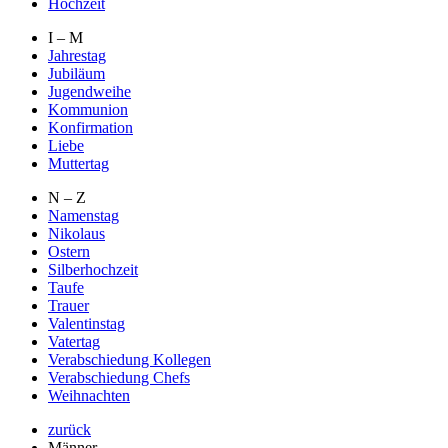
Hochzeit
I – M
Jahrestag
Jubiläum
Jugendweihe
Kommunion
Konfirmation
Liebe
Muttertag
N – Z
Namenstag
Nikolaus
Ostern
Silberhochzeit
Taufe
Trauer
Valentinstag
Vatertag
Verabschiedung Kollegen
Verabschiedung Chefs
Weihnachten
zurück
Männer