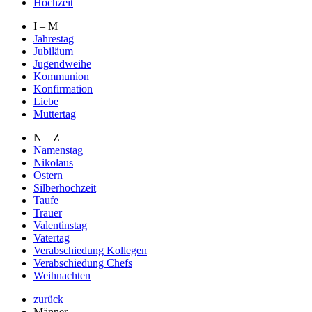
Hochzeit
I – M
Jahrestag
Jubiläum
Jugendweihe
Kommunion
Konfirmation
Liebe
Muttertag
N – Z
Namenstag
Nikolaus
Ostern
Silberhochzeit
Taufe
Trauer
Valentinstag
Vatertag
Verabschiedung Kollegen
Verabschiedung Chefs
Weihnachten
zurück
Männer