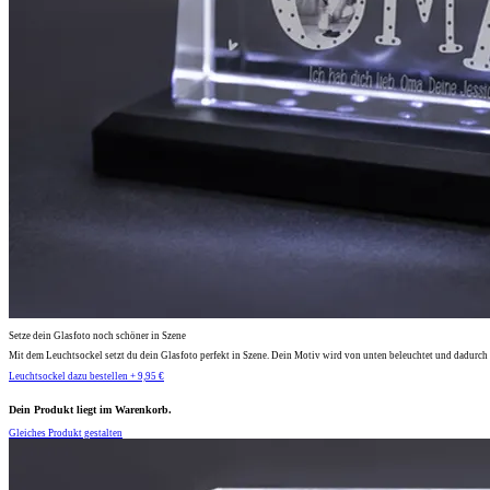
Setze dein Glasfoto noch schöner in Szene
Mit dem Leuchtsockel setzt du dein Glasfoto perfekt in Szene. Dein Motiv wird von unten beleuchtet und dadurch 
Leuchtsockel dazu bestellen + 9,95 €
Dein Produkt liegt im Warenkorb.
Gleiches Produkt gestalten