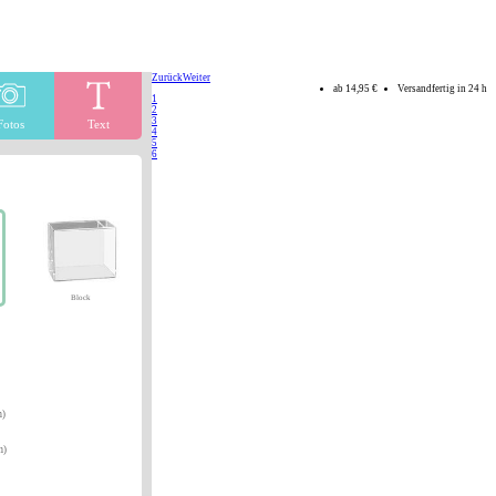
Zurück
Weiter
ab
14,95 €
Versandfertig in 24 h
1
2
3
Fotos
Text
4
5
6
Block
m)
m)