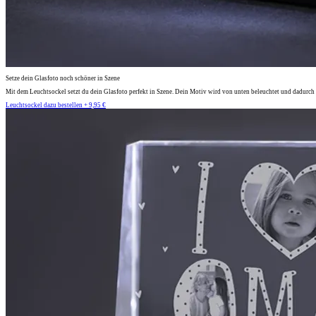
Setze dein Glasfoto noch schöner in Szene
Mit dem Leuchtsockel setzt du dein Glasfoto perfekt in Szene. Dein Motiv wird von unten beleuchtet und dadurch 
Leuchtsockel dazu bestellen + 9,95 €