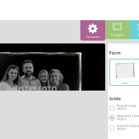
Vorlagen
Varianten
Form
Paneel
Größe
Klein (8 x 6 cm)
19,95 €
Mittel (10,5 x 8 c
29,95 €
Groß (14 x 10,5 c
39,95 €