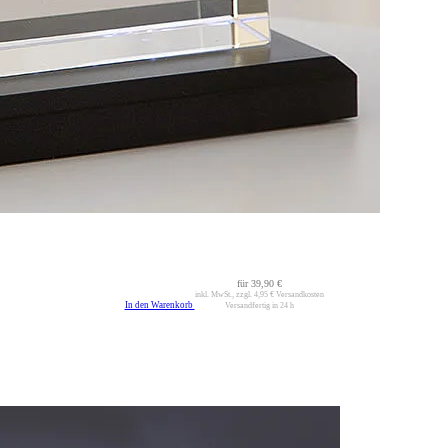
für
39,90 €
inkl. MwSt., zzgl.
4,95 €
Versandkosten
In den Warenkorb
Versandfertig in 24 h