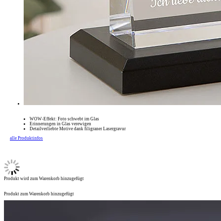
WOW-Effekt: Foto schwebt im Glas
Erinnerungen in Glas verewigen
Detailverliebte Motive dank filigraner Lasergravur
alle Produktinfos
Produkt wird zum Warenkorb hinzugefügt
Produkt zum Warenkorb hinzugefügt