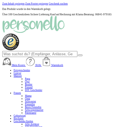
Zum Inhalt springen
Zum Footer springen
Geschenk suchen
Das Produkt wurde in den Warenkorb gelegt.
Über 100 Geschenkideen
Sichere Lieferung
Kauf auf Rechnung mit Klarna
Beratung: 06841-979165
Mein Konto
Hilfe
Warenkorb
Fotogeschenke
Gravur
Männer
Papa
Opa
Bruder
Freund
DIY Geschenke
Frauen
Mama
Oma
Schwester
Freundin
Beste Freundin
Schwiegermutter
Patentante
Geburtstag
Hochzeit
Geschenke finden
Alle Anlässe