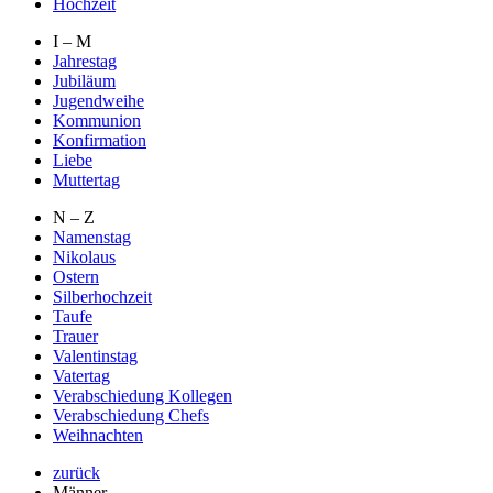
Hochzeit
I – M
Jahrestag
Jubiläum
Jugendweihe
Kommunion
Konfirmation
Liebe
Muttertag
N – Z
Namenstag
Nikolaus
Ostern
Silberhochzeit
Taufe
Trauer
Valentinstag
Vatertag
Verabschiedung Kollegen
Verabschiedung Chefs
Weihnachten
zurück
Männer