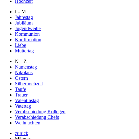
Hochzeit
I – M
Jahrestag
Jubiläum
Jugendweihe
Kommunion
Konfirmation
Liebe
Muttertag
N – Z
Namenstag
Nikolaus
Ostern
Silberhochzeit
Taufe
Trauer
Valentinstag
Vatertag
Verabschiedung Kollegen
Verabschiedung Chefs
Weihnachten
zurück
Männer