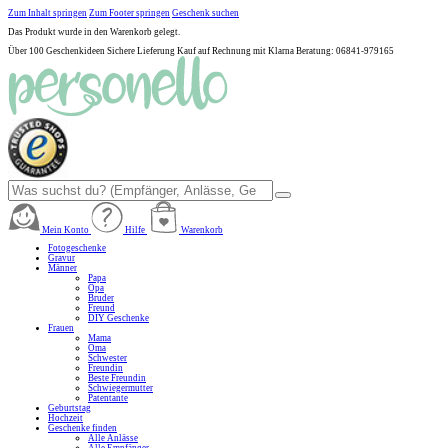
Zum Inhalt springen
Zum Footer springen
Geschenk suchen
Das Produkt wurde in den Warenkorb gelegt.
Über 100 Geschenkideen
Sichere Lieferung
Kauf auf Rechnung mit Klarna
Beratung: 06841-979165
Mein Konto
Hilfe
Warenkorb
Fotogeschenke
Gravur
Männer
Papa
Opa
Bruder
Freund
DIY Geschenke
Frauen
Mama
Oma
Schwester
Freundin
Beste Freundin
Schwiegermutter
Patentante
Geburtstag
Hochzeit
Geschenke finden
Alle Anlässe