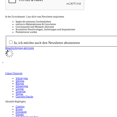
In der Zwischenzeit: Lass dich vom Newsletter inspirieren.
Immer die neuesten Geschenkideen
exklusive Rabattaktionen & Gutscheine
Gewinnspiele und Mitmach-Aktionen
Kostenlose Druckvorlagen, Anleitungen und Inspirationen
Produkttester werden
Ja, ich möchte auch den Newsletter abonnieren
Benachrichtigung aktivieren
×
Gläser-Übersicht
Whiskyglas
Sektglas
Bierglas
Schnapsglas
Ginglas
Trinkglas
Teeglas
Gravierte Flasche
Aktuelle Highlights
Glasfoto
Kissen
Fototassen
Fotouhr
Schieferplatte mit Foto