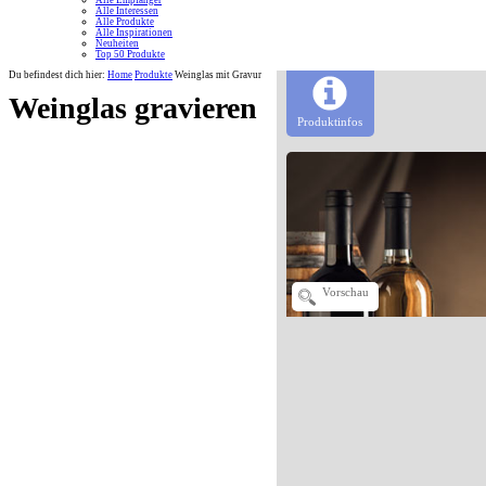
Alle Empfänger
Alle Interessen
Alle Produkte
Alle Inspirationen
Neuheiten
Top 50 Produkte
Du befindest dich hier:
Home
Produkte
Weinglas mit Gravur
Weinglas gravieren
Produktinfos
Vorschau