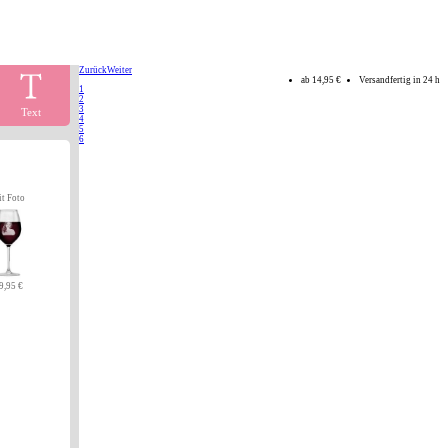
Zurück
Weiter
ab
14,95 €
Versandfertig in 24 h
1
2
3
Text
4
5
6
it Foto
9,95 €