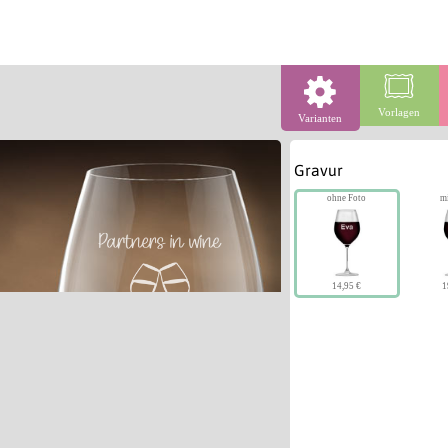
Vorlagen
Varianten
Gravur
ohne Foto
m
14,95 €
1