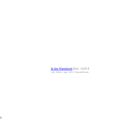
In den Warenkorb
Preis:
14,95 €
inkl. MwSt., zzgl. 4,95 € Versandkosten
t.