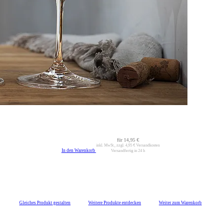
für
14,95 €
inkl. MwSt., zzgl.
4,95 €
Versandkosten
In den Warenkorb
Versandfertig in 24 h
Gleiches Produkt gestalten
Weitere Produkte entdecken
Weiter zum Warenkorb