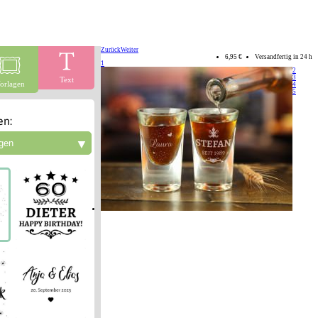
Zurück
Weiter
6,95 €
Versandfertig in 24 h
1
2
3
Text
orlagen
4
5
en:
▼