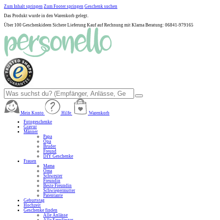
Zum Inhalt springen
Zum Footer springen
Geschenk suchen
Das Produkt wurde in den Warenkorb gelegt.
Über 100 Geschenkideen
Sichere Lieferung
Kauf auf Rechnung mit Klarna
Beratung: 06841-979165
Mein Konto
Hilfe
Warenkorb
Fotogeschenke
Gravur
Männer
Papa
Opa
Bruder
Freund
DIY Geschenke
Frauen
Mama
Oma
Schwester
Freundin
Beste Freundin
Schwiegermutter
Patentante
Geburtstag
Hochzeit
Geschenke finden
Alle Anlässe