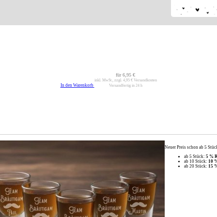
für
6,95 €
inkl. MwSt., zzgl.
4,95 €
Versandkosten
In den Warenkorb
Versandfertig in 24 h
Neuer Preis schon ab 5 Stüc
ab 5 Stück:
5 % R
ab 10 Stück:
10 
ab 20 Stück:
15 