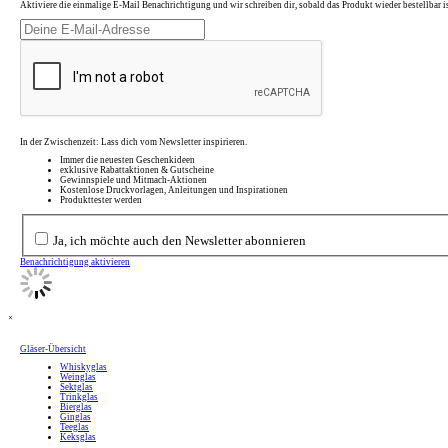
Aktiviere die einmalige E-Mail Benachrichtigung und wir schreiben dir, sobald das Produkt wieder bestellbar is
In der Zwischenzeit: Lass dich vom Newsletter inspirieren.
Immer die neuesten Geschenkideen
exklusive Rabattaktionen & Gutscheine
Gewinnspiele und Mitmach-Aktionen
Kostenlose Druckvorlagen, Anleitungen und Inspirationen
Produkttester werden
Ja, ich möchte auch den Newsletter abonnieren
Benachrichtigung aktivieren
×
Gläser-Übersicht
Whiskyglas
Weinglas
Sektglas
Trinkglas
Bierglas
Ginglas
Teeglas
Keksglas