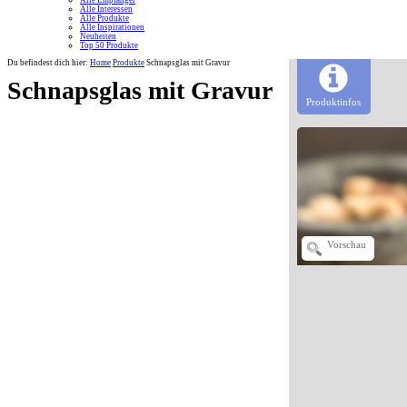
Alle Empfänger
Alle Interessen
Alle Produkte
Alle Inspirationen
Neuheiten
Top 50 Produkte
Du befindest dich hier:
Home
Produkte
Schnapsglas mit Gravur
Schnapsglas mit Gravur
Produktinfos
Vorschau