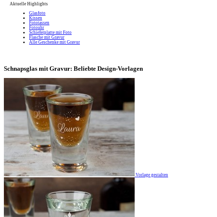
Aktuelle Highlights
Glasfoto
Kissen
Fototassen
Fotouhr
Schieferplatte mit Foto
Flasche mit Gravur
Alle Geschenke mit Gravur
Schnapsglas mit Gravur: Beliebte Design-Vorlagen
Vorlage gestalten