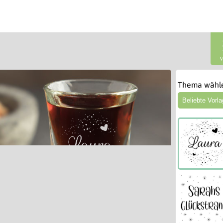
V
Thema wähl