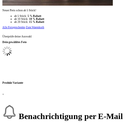
Neuer Preis schon ab 5 Stück!
ab 5 Stück:
5 % Rabatt
ab 10 Stück:
10 % Rabatt
ab 20 Stück:
15 % Rabatt
Alle Fotogeschenke
Zum Warenkorb
Überprüfe deine Auswahl
Dein gewähltes Foto
Produkt Variante
×
Benachrichtigung per E-Mail