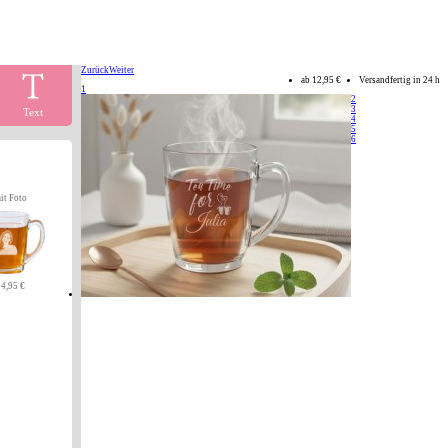
Zurück
Weiter
ab
12,95 €
Versandfertig in 24 h
1
2
3
Text
4
5
6
it Foto
14,95 €