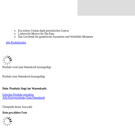
Ein echtes Unikat dank persönlicher Gravur
Liebevolle Motive für Tee-Fans
Das Geschenk für gemütliche Auszeiten und Wohlfühl-Momente
alle Produktinfos
Produkt wird zum Warenkorb hinzugefügt
Produkt zum Warenkorb hinzugefügt
Dein Produkt liegt im Warenkorb.
Gleiches Produkt gestalten
Alle Fotogeschenke
Zum Warenkorb
Überprüfe deine Auswahl
Dein gewähltes Foto