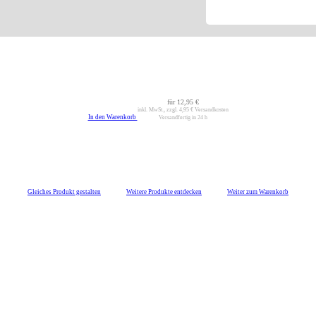
für
12,95 €
inkl. MwSt., zzgl.
4,95 €
Versandkosten
In den Warenkorb
Versandfertig in 24 h
Gleiches Produkt gestalten
Weitere Produkte entdecken
Weiter zum Warenkorb