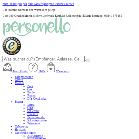
Zum Inhalt springen
Zum Footer springen
Geschenk suchen
Das Produkt wurde in den Warenkorb gelegt.
Über 100 Geschenkideen
Sichere Lieferung
Kauf auf Rechnung mit Klarna
Beratung: 06841-979165
Mein Konto
Hilfe
Warenkorb
Fotogeschenke
Gravur
Männer
Papa
Opa
Bruder
Freund
DIY Geschenke
Frauen
Mama
Oma
Schwester
Freundin
Beste Freundin
Schwiegermutter
Patentante
Geburtstag
Hochzeit
Geschenke finden
Alle Anlässe