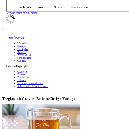
Ja, ich möchte auch den Newsletter abonnieren
Benachrichtigung aktivieren
×
Gläser-Übersicht
Weinglas
Sektglas
Trinkglas
Bierglas
Whiskyglas
Schnapsglas
Ginglas
Aktuelle Highlights
Glasfoto
Kissen
Fototassen
Fotouhr
Schieferplatte mit Foto
Alle Geschenke mit Gravur
Teeglas mit Gravur: Beliebte Design-Vorlagen