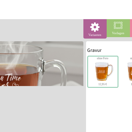
Vorlagen
Varianten
Gravur
ohne Foto
m
12,95 €