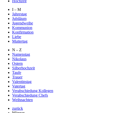
Hochzeit
I – M
Jahrestag
Jubiläum
Jugendweihe
Kommunion
Konfirmation
Liebe
Muttertag
N – Z
Namenstag
Nikolaus
Ostern
Silberhochzeit
Taufe
Trauer
Valentinstag
Vatertag
Verabschiedung Kollegen
Verabschiedung Chefs
Weihnachten
zurück
Männer