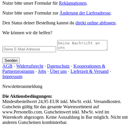
Nutze bitte unser Formular für
Reklamationen
.
Nutze bitte unser Formular zur
Änderung der Lieferadresse
.
Den Status deiner Bestellung kannst du
direkt online abfragen
.
Wie können wir dir helfen?
Senden
AGB
·
Widerrufsrecht
·
Datenschutz
·
Kooperationen &
Partnerprogramm
·
Jobs
·
Über uns
·
Lieferzeit & Versand
·
Impressum
Newsletteranmeldung
Die Aktionsbedingungen:
Mindestbestellwert 24,95 EUR inkl. MwSt. exkl. Versandkosten.
Gutschein gültig für das gesamte Warensortiment auf
www.Personello.com. Gutscheinwert inkl. MwSt. wird im
Warenkorb abgezogen. Keine Auszahlung in Bar möglich. Nicht mit
anderen Gutscheinen kombinierbar.