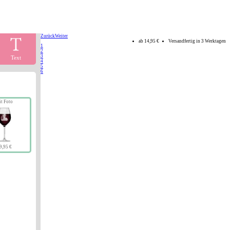
Zurück
Weiter
ab
14,95 €
Versandfertig in 3 Werktagen
1
2
3
Text
4
5
6
it Foto
9,95 €