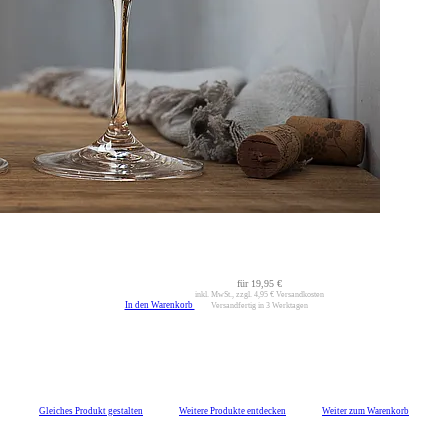
für
19,95 €
inkl. MwSt., zzgl.
4,95 €
Versandkosten
In den Warenkorb
Versandfertig in 3 Werktagen
Gleiches Produkt gestalten
Weitere Produkte entdecken
Weiter zum Warenkorb