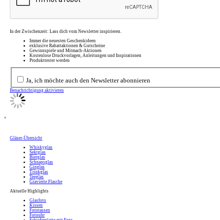
In der Zwischenzeit: Lass dich vom Newsletter inspirieren.
Immer die neuesten Geschenkideen
exklusive Rabattaktionen & Gutscheine
Gewinnspiele und Mitmach-Aktionen
Kostenlose Druckvorlagen, Anleitungen und Inspirationen
Produkttester werden
Ja, ich möchte auch den Newsletter abonnieren
Benachrichtigung aktivieren
×
Gläser-Übersicht
Whiskyglas
Sektglas
Bierglas
Schnapsglas
Ginglas
Trinkglas
Teeglas
Gravierte Flasche
Aktuelle Highlights
Glasfoto
Kissen
Fototassen
Fotouhr
Schieferplatte mit Foto