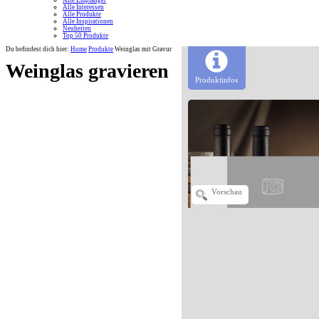
Alle Empfänger
Alle Interessen
Alle Produkte
Alle Inspirationen
Neuheiten
Top 50 Produkte
Du befindest dich hier:
Home
Produkte
Weinglas mit Gravur
Weinglas gravieren
Produktinfos
Vorschau