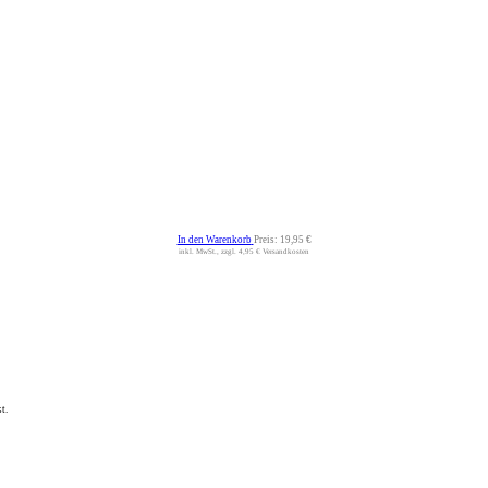
In den Warenkorb
Preis:
19,95 €
inkl. MwSt., zzgl. 4,95 € Versandkosten
t.