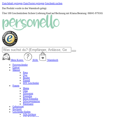
Zum Inhalt springen
Zum Footer springen
Geschenk suchen
Das Produkt wurde in den Warenkorb gelegt.
Über 100 Geschenkideen
Sichere Lieferung
Kauf auf Rechnung mit Klarna
Beratung: 06841-979165
Mein Konto
Hilfe
Warenkorb
Fotogeschenke
Gravur
Männer
Papa
Opa
Bruder
Freund
DIY Geschenke
Frauen
Mama
Oma
Schwester
Freundin
Beste Freundin
Schwiegermutter
Patentante
Geburtstag
Hochzeit
Geschenke finden
Alle Anlässe