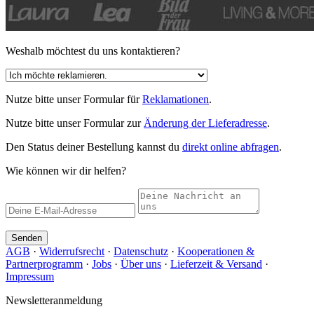
Weshalb möchtest du uns kontaktieren?
Nutze bitte unser Formular für
Reklamationen
.
Nutze bitte unser Formular zur
Änderung der Lieferadresse
.
Den Status deiner Bestellung kannst du
direkt online abfragen
.
Wie können wir dir helfen?
Senden
AGB
·
Widerrufsrecht
·
Datenschutz
·
Kooperationen &
Partnerprogramm
·
Jobs
·
Über uns
·
Lieferzeit & Versand
·
Impressum
Newsletteranmeldung