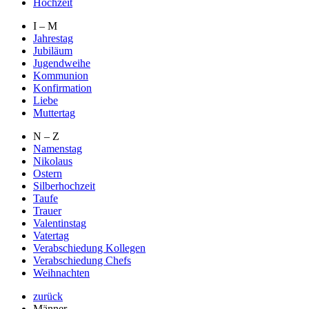
Hochzeit
I – M
Jahrestag
Jubiläum
Jugendweihe
Kommunion
Konfirmation
Liebe
Muttertag
N – Z
Namenstag
Nikolaus
Ostern
Silberhochzeit
Taufe
Trauer
Valentinstag
Vatertag
Verabschiedung Kollegen
Verabschiedung Chefs
Weihnachten
zurück
Männer