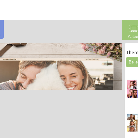
s
Vorlag
Them