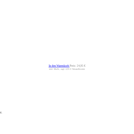
In den Warenkorb
Preis:
24,95 €
inkl. MwSt., zzgl. 4,95 € Versandkosten
t.