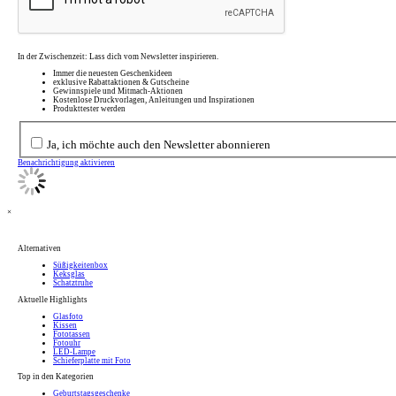
In der Zwischenzeit: Lass dich vom Newsletter inspirieren.
Immer die neuesten Geschenkideen
exklusive Rabattaktionen & Gutscheine
Gewinnspiele und Mitmach-Aktionen
Kostenlose Druckvorlagen, Anleitungen und Inspirationen
Produkttester werden
Ja, ich möchte auch den Newsletter abonnieren
Benachrichtigung aktivieren
×
Alternativen
Süßigkeitenbox
Keksglas
Schatztruhe
Aktuelle Highlights
Glasfoto
Kissen
Fototassen
Fotouhr
LED-Lampe
Schieferplatte mit Foto
Top in den Kategorien
Geburtstagsgeschenke