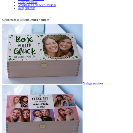
Liebesgeschenke
Geschenke für die beste Freundin
Fotogeschenke
Geschenkbox: Beliebte Design-Vorlagen
Vorlage gestalten