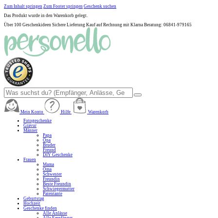
Zum Inhalt springen
Zum Footer springen
Geschenk suchen
Das Produkt wurde in den Warenkorb gelegt.
Über 100 Geschenkideen
Sichere Lieferung
Kauf auf Rechnung mit Klarna
Beratung: 06841-979165
Mein Konto
Hilfe
Warenkorb
Fotogeschenke
Gravur
Männer
Papa
Opa
Bruder
Freund
DIY Geschenke
Frauen
Mama
Oma
Schwester
Freundin
Beste Freundin
Schwiegermutter
Patentante
Geburtstag
Hochzeit
Geschenke finden
Alle Anlässe