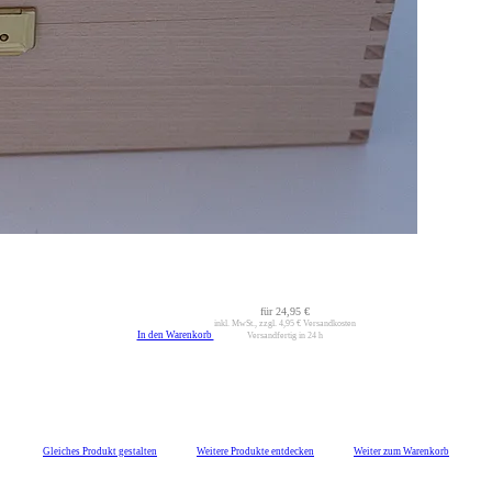
für
24,95 €
inkl. MwSt., zzgl.
4,95 €
Versandkosten
In den Warenkorb
Versandfertig in 24 h
Gleiches Produkt gestalten
Weitere Produkte entdecken
Weiter zum Warenkorb