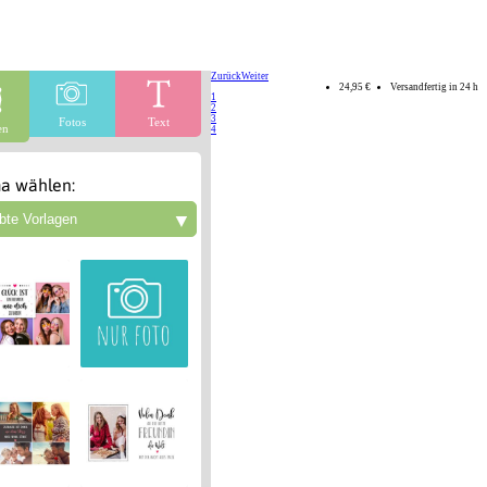
Zurück
Weiter
24,95 €
Versandfertig in 24 h
1
2
3
Fotos
Text
en
4
a wählen:
▼