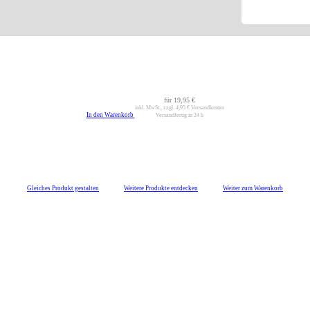
für
19,95 €
inkl. MwSt., zzgl.
4,95 €
Versandkosten
In den Warenkorb
Versandfertig in 24 h
Gleiches Produkt gestalten
Weitere Produkte entdecken
Weiter zum Warenkorb