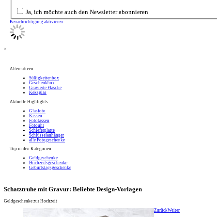
Ja, ich möchte auch den Newsletter abonnieren
Benachrichtigung aktivieren
×
Alternativen
Süßigkeitenbox
Geschenkbox
Gravierte Flasche
Keksglas
Aktuelle Highlights
Glasfoto
Kissen
Fototassen
Fotouhr
Schieferplatte
Schlüsselanhänger
alle Fotogeschenke
Top in den Kategorien
Geldgeschenke
Hochzeitsgeschenke
Geburtstagsgeschenke
Schatztruhe mit Gravur: Beliebte Design-Vorlagen
Geldgeschenke zur Hochzeit
Zurück
Weiter