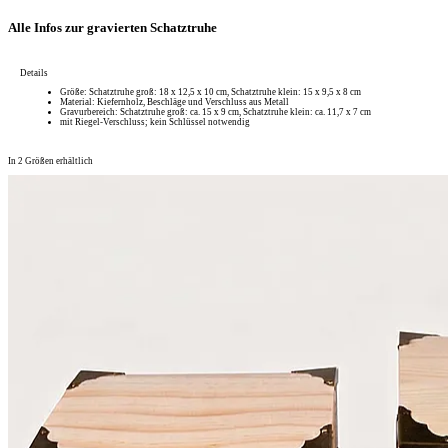
Alle Infos zur gravierten Schatztruhe
Details
Größe: Schatztruhe groß: 18 x 12,5 x 10 cm, Schatztruhe klein: 15 x 9,5 x 8 cm
Material: Kiefernholz, Beschläge und Verschluss aus Metall
Gravurbereich: Schatztruhe groß: ca. 15 x 9 cm, Schatztruhe klein: ca. 11,7 x 7 cm
mit Riegel-Verschluss; kein Schlüssel notwendig
In 2 Größen erhältlich