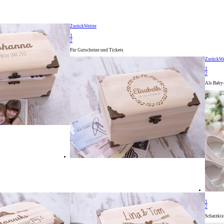
Zurück
Weiter
1
2
Für Gutscheine und Tickets
Zurück
We
1
2
Als Baby
1
2
Schatzkis