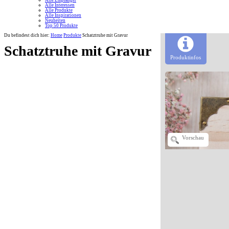
Alle Empfänger
Alle Interessen
Alle Produkte
Alle Inspirationen
Neuheiten
Top 50 Produkte
Du befindest dich hier:
Home
Produkte
Schatztruhe mit Gravur
Schatztruhe mit Gravur
Produktinfos
Vorschau