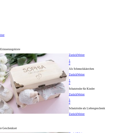
iter
-Erinnerungskiste
Zurück
Weiter
1
2
Als Schmuckkästchen
Zurück
Weiter
1
2
Schatztruhe für Kinder
Zurück
Weiter
1
2
Schatztruhe als Liebesgeschenk
Zurück
Weiter
te Geschenkset