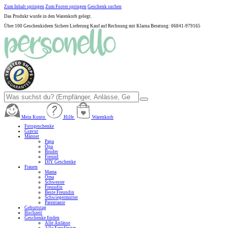
Zum Inhalt springen
Zum Footer springen
Geschenk suchen
Das Produkt wurde in den Warenkorb gelegt.
Über 100 Geschenkideen
Sichere Lieferung
Kauf auf Rechnung mit Klarna
Beratung: 06841-979165
Mein Konto
Hilfe
Warenkorb
Fotogeschenke
Gravur
Männer
Papa
Opa
Bruder
Freund
DIY Geschenke
Frauen
Mama
Oma
Schwester
Freundin
Beste Freundin
Schwiegermutter
Patentante
Geburtstag
Hochzeit
Geschenke finden
Alle Anlässe