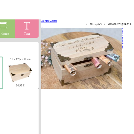
Zurück
Weiter
ab
19,95 €
Versandfertig in 24 h
1
2
3
rlagen
Text
4
5
6
7
8
18 x 12,5 x 10 cm
24,95 €