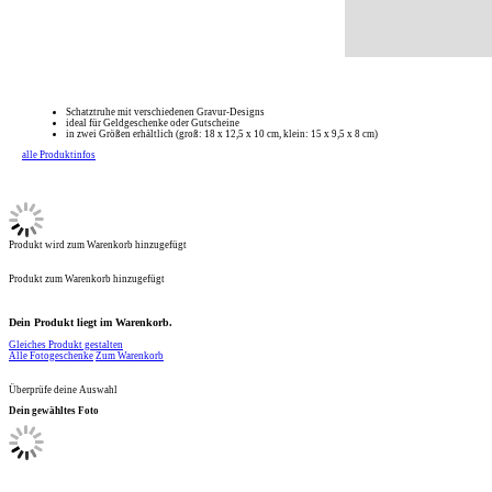
Schatztruhe mit verschiedenen Gravur-Designs
ideal für Geldgeschenke oder Gutscheine
in zwei Größen erhältlich (groß: 18 x 12,5 x 10 cm, klein: 15 x 9,5 x 8 cm)
alle Produktinfos
Produkt wird zum Warenkorb hinzugefügt
Produkt zum Warenkorb hinzugefügt
Dein Produkt liegt im Warenkorb.
Gleiches Produkt gestalten
Alle Fotogeschenke
Zum Warenkorb
Überprüfe deine Auswahl
Dein gewähltes Foto