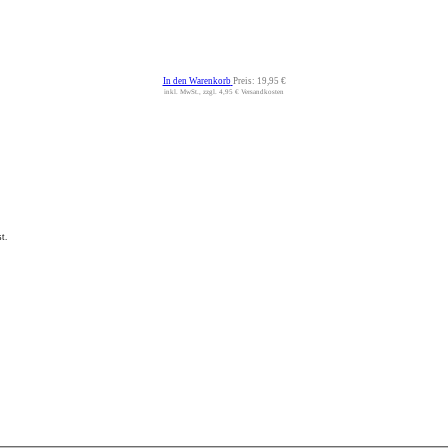
In den Warenkorb
Preis:
19,95 €
inkl. MwSt., zzgl. 4,95 € Versandkosten
t.