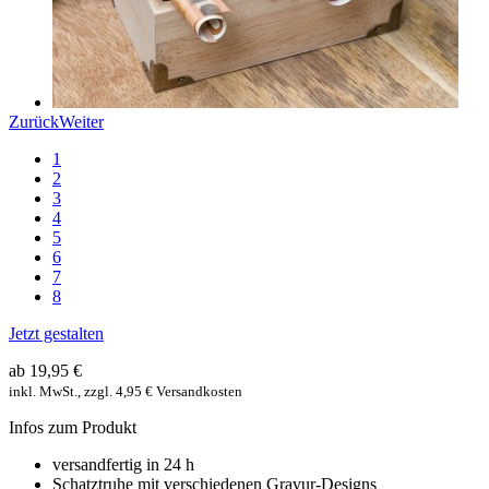
Zurück
Weiter
1
2
3
4
5
6
7
8
Jetzt gestalten
ab 19,95 €
inkl. MwSt., zzgl. 4,95 € Versandkosten
Infos zum Produkt
versandfertig in 24 h
Schatztruhe mit verschiedenen Gravur-Designs