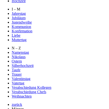
Hochzeit
I – M
Jahrestag
Jubiläum
Jugendweihe
Kommunion
Konfirmation
Liebe
Muttertag
N – Z
Namenstag
Nikolaus
Ostern
Silberhochzeit
Taufe
Trauer
Valentinstag
Vatertag
Verabschiedung Kollegen
Verabschiedung Chefs
Weihnachten
zurück
Männer