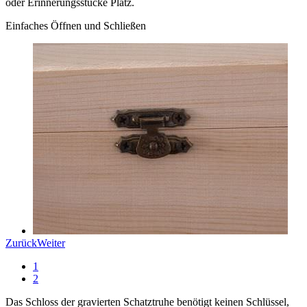
oder Erinnerungsstücke Platz.
Einfaches Öffnen und Schließen
Zurück
Weiter
1
2
Das Schloss der gravierten Schatztruhe benötigt keinen Schlüssel,